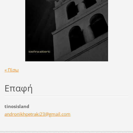
« Πίσω
Επαφή
tinosisland
andronik
hpetraki
23@gmail
.com