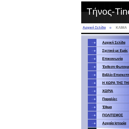
Τήνος-Tin
Αρχική Σελίδα
ΚΛΙΜΑ
Αρχική Σελίδα
Σχετικά με Eμάς
Επικοινωνία
Έκθεση Φωτογ
Βιβλίο Επισκεπ
Η ΧΩΡΑ ΤΗΣ Τ
ΧΩΡΙΑ
Παραλίες
Έθιμα
ΠΟΛΙΤΙΣΜΟΣ
Αρχαία Ιστορία