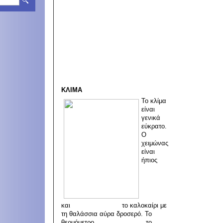
ΚΛΙΜΑ
Το κλίμα
είναι
γενικά
εύκρατο.
Ο
χειμώνας
είναι
ήπιος
και το καλοκαίρι με
τη θαλάσσια αύρα δροσερό. Το
θερμόμετρο το