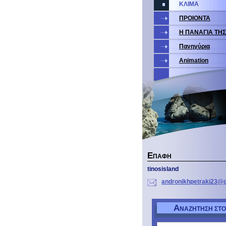
ΚΛΙΜΑ
ΠΡΟΙΟΝΤΑ
Η ΠΑΝΑΓΙΑ ΤΗ
Πανηγύρια
Animation
Ε
ΠΑΦΉ
tinosisland
andronik
hpetraki
23@g
Α
ΝΑΖΉΤΗΣΗ ΣΤΟ