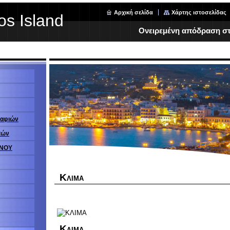
Αρχική σελίδα
Χάρτης ιστοσελίδας
os Island
Ονειρεμένη απόδραση στη
ραφιών
τών
ΗΝΟΥ
Κ
ΛΙΜΑ
Κ
ΛΙΜΑ