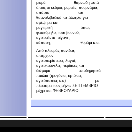
μικρά θαμνώδη φυτά
όπως οι κέδροι, μυρτιές, πουρνάρια,
σπάρτα και
θαμνολιβαδικά κατάλληλα για
αφέψημα και
μαγειρική όπως
φασκόμηλο, τσάι βουνού,
αγριομέντα, ρίγανη,
κάπαρη, θυμάρι κ.α.
Από πλευράς πανίδας
υπάρχουν
αγριοπερίστερα, λαγοί,
αγριοκούνελα, πέρδικες και
διάφορα αποδημητικά
πουλιά (τρυγόνια, ορτύκια,
αγριόπαπιες κ.α) με
πέρασμα τους μήνες ΣΕΠΤΕΜΒΡΙΟ
μέχρι και ΦΕΒΡΟΥΑΡΙΟ.