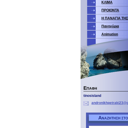
ΚΛΙΜΑ
ΠΡΟΙΟΝΤΑ
Η ΠΑΝΑΓΙΑ ΤΗ
Πανηγύρια
Animation
Ε
ΠΑΦΉ
tinosisland
andronik
hpetraki
23@g
Α
ΝΑΖΉΤΗΣΗ ΣΤΟ