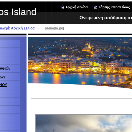
Αρχική σελίδα
Χάρτης ιστοσελίδας
os Island
Ονειρεμένη απόδραση στη
λερί: Αρχική Σελίδα
panagia.jpg
ραφιών
τών
ΗΝΟΥ