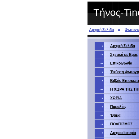
Τήνος-Tin
Αρχική Σελίδα
Φωτογκα
Αρχική Σελίδα
Σχετικά με Eμάς
Επικοινωνία
Έκθεση Φωτογ
Βιβλίο Επισκεπ
Η ΧΩΡΑ ΤΗΣ Τ
ΧΩΡΙΑ
Παραλίες
Έθιμα
ΠΟΛΙΤΙΣΜΟΣ
Αρχαία Ιστορία