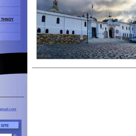
Σ ΤΗΝΟΥ
mail
.com
 SITE