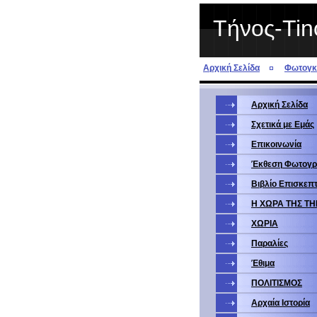
Τήνος-Tin
Αρχική Σελίδα
Φωτογκα
Αρχική Σελίδα
Σχετικά με Eμάς
Επικοινωνία
Έκθεση Φωτογ
Βιβλίο Επισκεπ
Η ΧΩΡΑ ΤΗΣ Τ
ΧΩΡΙΑ
Παραλίες
Έθιμα
ΠΟΛΙΤΙΣΜΟΣ
Αρχαία Ιστορία