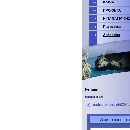
ΚΛΙΜΑ
ΠΡΟΙΟΝΤΑ
Η ΠΑΝΑΓΙΑ ΤΗ
Πανηγύρια
Animation
Ε
ΠΑΦΉ
tinosisland
andronik
hpetraki
23@g
Α
ΝΑΖΉΤΗΣΗ ΣΤΟ