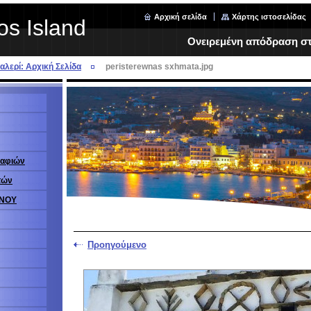
Αρχική σελίδα
Χάρτης ιστοσελίδας
os Island
Ονειρεμένη απόδραση στη
λερί: Αρχική Σελίδα
peristerewnas sxhmata.jpg
ραφιών
τών
ΗΝΟΥ
Προηγούμενο