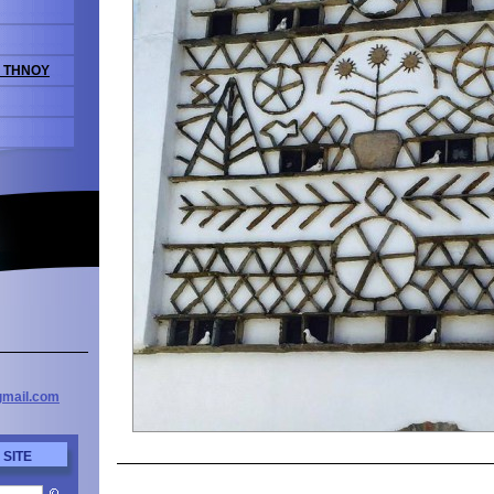
Σ ΤΗΝΟΥ
mail
.com
 SITE